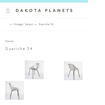
HOME
Vintage / Select
Guariche 34
Steiner
Guariche 34